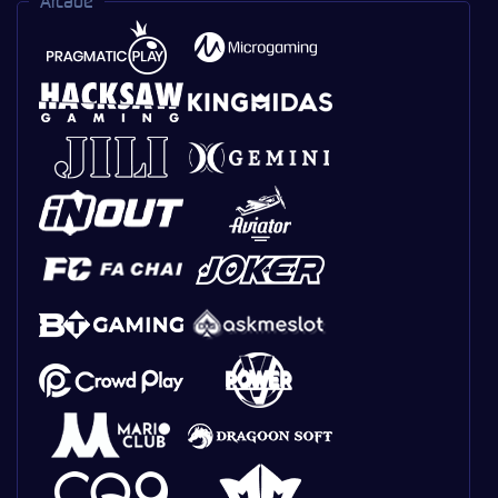
Arcade