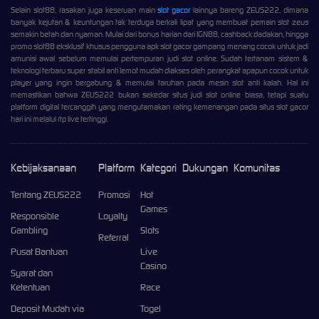
Selain slot88, rasakan juga keseruan main
slot gacor
lainnya bareng ZEUS222, dimana
banyak kejutan & keuntungan tak terduga berkali lipat yang membuat pemain slot zeus
semakin betah dan nyaman. Mulai dari bonus harian dari IGN88, cashback dadakan, hingga
promo slot88 eksklusif khusus pengguna apk slot gacor gampang menang cocok untuk jadi
amunisi awal sebelum memulai pertempuran judi slot online. Sudah tertanam sistem &
teknologi terbaru super stabil anti lemot mudah diakses oleh perangkat apapun cocok untuk
player yang ingin bergabung & memulai taruhan pada mesin slot anti kalah. Hal ini
memastikan bahwa ZEUS222 bukan sekedar situs judi slot online biasa, tetapi suatu
platform digital tercanggih yang mengutamakan rating kemenangan pada situs slot gacor
hari ini melalui rtp live tertinggi.
Kebijaksanaan
Platform
Kategori
Dukungan
Komunitas
Tentang ZEUS222
Promosi
Hot
Games
Responsible
Loyalty
Gambling
Slots
Referral
Pusat Bantuan
Live
Casino
Syarat dan
Ketentuan
Race
Deposit Mudah via
Togel