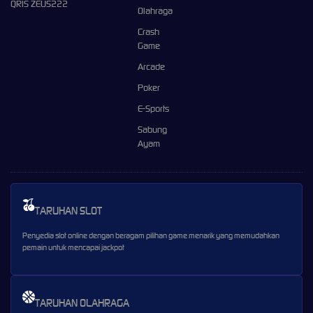
QRIS ZEUS222
Olahraga
Crash
Game
Arcade
Poker
E-Sports
Sabung
Ayam
TARUHAN SLOT
Penyedia slot online dengan beragam pilihan game menarik yang memudahkan
pemain untuk mencapai jackpot
TARUHAN OLAHRAGA