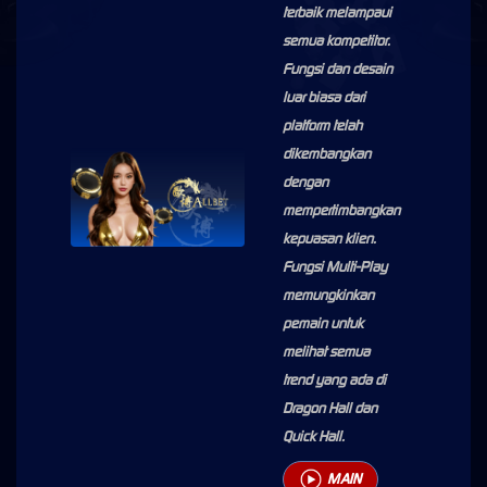
terbaik melampaui
semua kompetitor.
Fungsi dan desain
luar biasa dari
platform telah
dikembangkan
dengan
mempertimbangkan
kepuasan klien.
Fungsi Multi-Play
memungkinkan
pemain untuk
melihat semua
trend yang ada di
Dragon Hall dan
Quick Hall.
MAIN