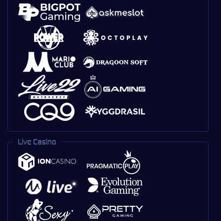
Live Casino